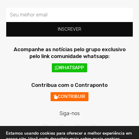
Email
INSCREVER
Acompanhe as notícias pelo grupo exclusivo
pelo link comunidade whatsapp:
WHATSAPP
Contribua com o Contraponto
CONTRIBUIR
Siga-nos
F
T
I
Y
a
w
n
o
Estamos usando cookies para oferecer a melhor experiência em
c
i
s
u
nosso site. Você pode descobrir mais sobre quais cookies