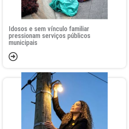
a
a
a
a
a
Idosos e sem vínculo familiar
pressionam serviços públicos
municipais